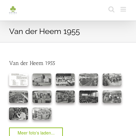
Ga
naar
inhoud
Van der Heem 1955
Van der Heem 1955
Meer foto's laden...