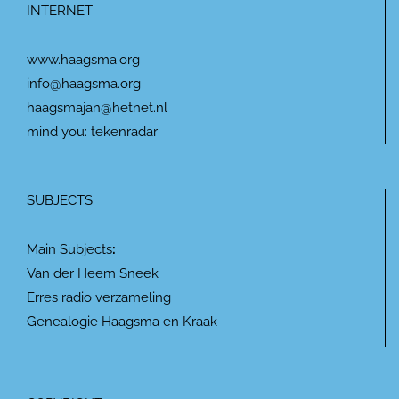
INTERNET
www.haagsma.org
info@haagsma.org
haagsmajan@hetnet.nl
mind you: tekenradar
SUBJECTS
Main Subjects
:
Van der Heem Sneek
Erres radio verzameling
Genealogie Haagsma en Kraak