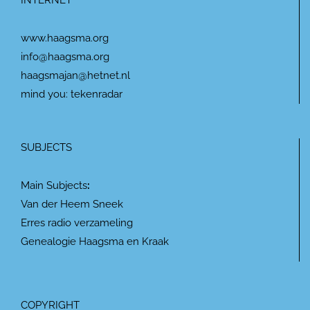
INTERNET
www.haagsma.org
info@haagsma.org
haagsmajan@hetnet.nl
mind you: tekenradar
SUBJECTS
Main Subjects
:
Van der Heem Sneek
Erres radio verzameling
Genealogie Haagsma en Kraak
COPYRIGHT