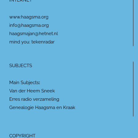
INTERNET
www.haagsma.org
info@haagsma.org
haagsmajan@hetnet.nl
mind you: tekenradar
SUBJECTS
Main Subjects
:
Van der Heem Sneek
Erres radio verzameling
Genealogie Haagsma en Kraak
COPYRIGHT