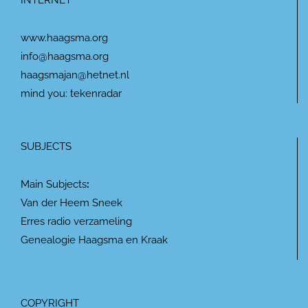
INTERNET
www.haagsma.org
info@haagsma.org
haagsmajan@hetnet.nl
mind you: tekenradar
SUBJECTS
Main Subjects
:
Van der Heem Sneek
Erres radio verzameling
Genealogie Haagsma en Kraak
COPYRIGHT