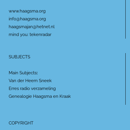
www.haagsma.org
info@haagsma.org
haagsmajan@hetnet.nl
mind you: tekenradar
SUBJECTS
Main Subjects
:
Van der Heem Sneek
Erres radio verzameling
Genealogie Haagsma en Kraak
COPYRIGHT