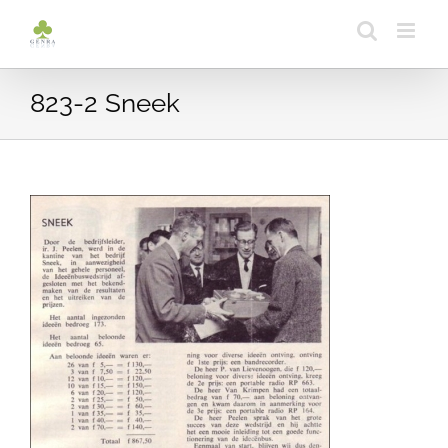
Ga
naar
inhoud
823-2 Sneek