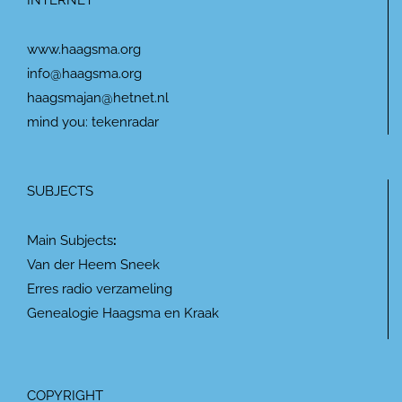
INTERNET
www.haagsma.org
info@haagsma.org
haagsmajan@hetnet.nl
mind you: tekenradar
SUBJECTS
Main Subjects
:
Van der Heem Sneek
Erres radio verzameling
Genealogie Haagsma en Kraak
COPYRIGHT