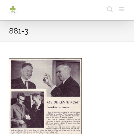
Ga
naar
inhoud
881-3