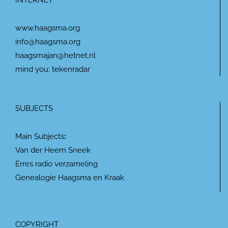
INTERNET
www.haagsma.org
info@haagsma.org
haagsmajan@hetnet.nl
mind you: tekenradar
SUBJECTS
Main Subjects
:
Van der Heem Sneek
Erres radio verzameling
Genealogie Haagsma en Kraak
COPYRIGHT