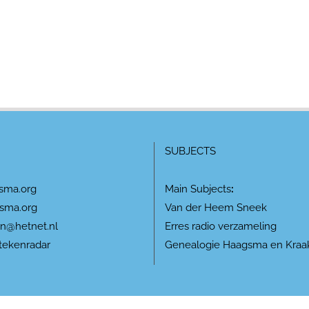
SUBJECTS
sma.org
Main Subjects
:
sma.org
Van der Heem Sneek
n@hetnet.nl
Erres radio verzameling
tekenradar
Genealogie Haagsma en Kraa