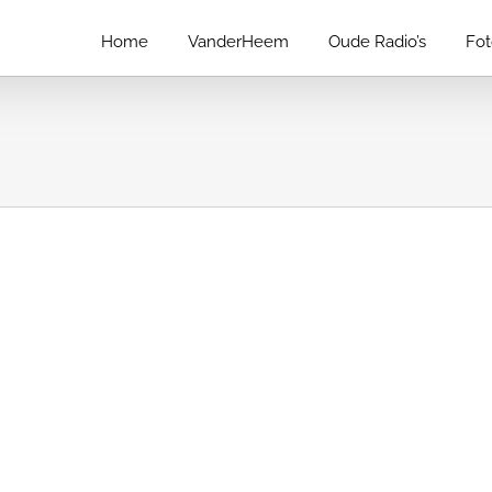
Home
VanderHeem
Oude Radio’s
Fo