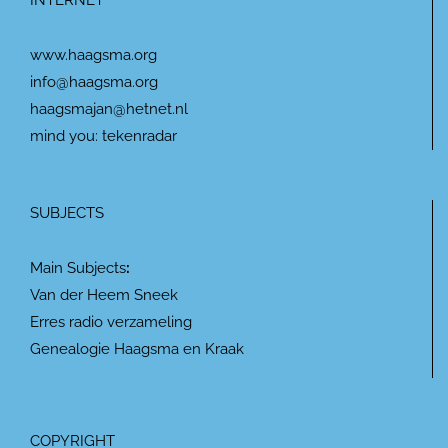
INTERNET
www.haagsma.org
info@haagsma.org
haagsmajan@hetnet.nl
mind you: tekenradar
SUBJECTS
Main Subjects
:
Van der Heem Sneek
Erres radio verzameling
Genealogie Haagsma en Kraak
COPYRIGHT